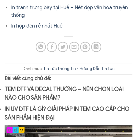
In tranh trưng bày tại Huế – Nét đẹp văn hóa truyền
thống
In hộp đèn rẻ nhất Huế
Danh mục:
Tin Tức
Thông Tin - Hướng Dẫn
Tin tức
Bài viết cùng chủ đề:
TEM DTF VÀ DECAL THƯỜNG – NÊN CHỌN LOẠI
NÀO CHO SẢN PHẨM?
IN UV DTF LÀ GÌ? GIẢI PHÁP IN TEM CAO CẤP CHO
SẢN PHẨM HIỆN ĐẠI