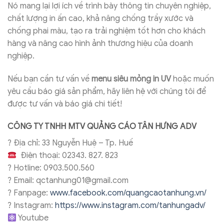
Nó mang lại lợi ích về trình bày thông tin chuyên nghiệp,
chất lượng in ấn cao, khả năng chống trầy xước và
chống phai màu, tạo ra trải nghiệm tốt hơn cho khách
hàng và nâng cao hình ảnh thương hiệu của doanh
nghiệp.
Nếu bạn cần tư vấn về
menu siêu mỏng in UV
hoặc muốn
yêu cầu báo giá sản phẩm, hãy liên hệ với chúng tôi để
được tư vấn và báo giá chi tiết!
CÔNG TY TNHH
MTV QUẢNG CÁO TÂN HƯNG ADV
?
Địa chỉ: 33 Nguyễn Huệ – Tp. Huế
Điện thoại: 02343. 827. 823
?
Hotline: 0903.500.560
?
Email: qctanhung01@gmail.com
?
Fanpage:
www.facebook.com/quangcaotanhung.vn/
?
Instagram:
https://www.instagram.com/tanhungadv/
Youtube