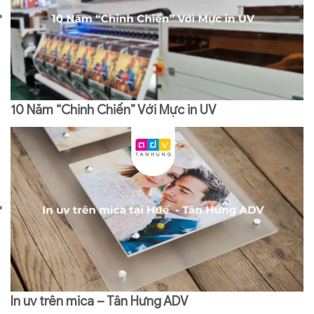
10 Năm “Chinh Chiến” Với Mực in UV
In uv trên mica – Tân Hưng ADV