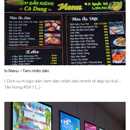
In Menu – Tem nhãn dán
I. Dịch vụ in logo dán, tem dán, nhãn dán nhanh rẻ đẹp tại Huế –
Tân Hưng ADV 1. [...]