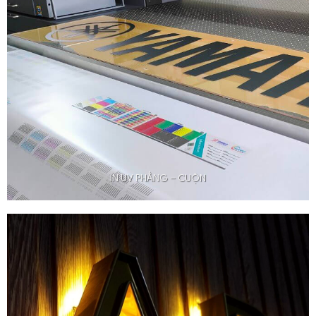
IN UV PHẲNG – CUỘN