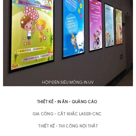
HỘP ĐÈN SIÊU MỎNG IN UV
THIẾT KẾ - IN ẤN - QUẢNG CÁO
GIA CÔNG - CẮT KHẮC LASER-CNC
THIẾT KẾ - THI CÔNG NỘI THẤT