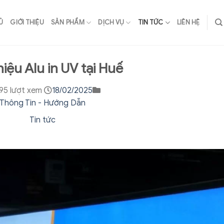
Ủ
GIỚI THIỆU
SẢN PHẨM
DỊCH VỤ
TIN TỨC
LIÊN HỆ
iệu Alu in UV tại Huế
95 lượt xem
18/02/2025
Thông Tin - Hướng Dẫn
Tin tức