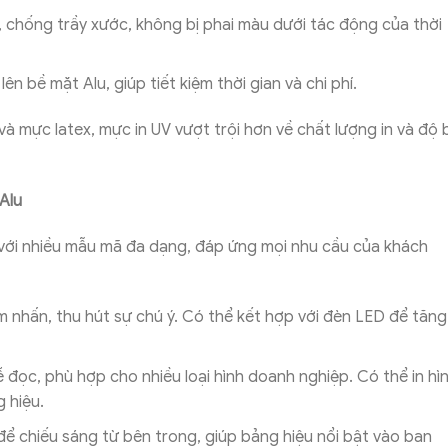
, chống trầy xước, không bị phai màu dưới tác động của thời
 lên bề mặt Alu, giúp tiết kiệm thời gian và chi phí.
và mực latex, mực in UV vượt trội hơn về chất lượng in và độ 
Alu
ế với nhiều mẫu mã đa dạng, đáp ứng mọi nhu cầu của khách
m nhấn, thu hút sự chú ý. Có thể kết hợp với đèn LED để tăng
dễ đọc, phù hợp cho nhiều loại hình doanh nghiệp. Có thể in hì
 hiệu.
để chiếu sáng từ bên trong, giúp bảng hiệu nổi bật vào ban