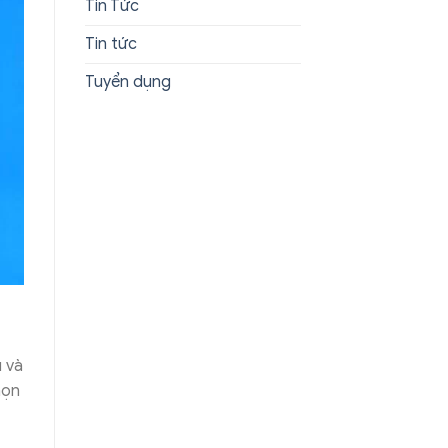
Tin Tức
Tin tức
Tuyển dụng
u và
họn