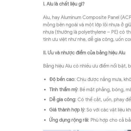
I. Alu là chất liệu gì?
Alu, hay Aluminum Composite Panel (ACP),
mỏng bên ngoài và một lớp lõi nhựa ở giữ
nhựa (thường là polyethylene – PE) có t
tính ưu việt như nhẹ, dễ gia công, uốn c
II. Ưu và nhược điểm của bảng hiệu Alu
Bảng hiệu Alu có nhiều ưu điểm nổi bật, 
Độ bền cao
: Chịu được nắng mưa, khôn
Tính thẩm mỹ
: Bề mặt phẳng, bóng, mà
Dễ gia công
: Có thể cắt, uốn, phay đ
Giá thành hợp lý
: So với các vật liệu 
Ứng dụng rộng rãi
: Phù hợp cho cả bả