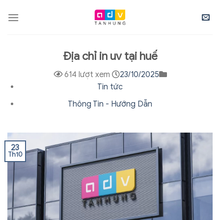
Skip
to
content
Địa chỉ in uv tại huế
614 lượt xem
23/10/2025
Tin tức
Thông Tin - Hướng Dẫn
23
Th10