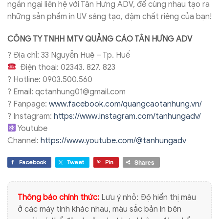
ngần ngại liên hệ với Tân Hưng ADV, để cùng nhau tạo ra
những sản phẩm in UV sáng tạo, đậm chất riêng của bạn!
CÔNG TY TNHH
MTV QUẢNG CÁO TÂN HƯNG ADV
?
Địa chỉ: 33 Nguyễn Huệ – Tp. Huế
Điện thoại: 02343. 827. 823
?
Hotline: 0903.500.560
?
Email: qctanhung01@gmail.com
?
Fanpage:
www.facebook.com/quangcaotanhung.vn/
?
Instagram:
https://www.instagram.com/tanhungadv/
Youtube
Channel:
https://www.youtube.com/@tanhungadv
Shares
Facebook
Tweet
Pin
Thông báo chính thức:
Lưu ý nhỏ: Độ hiển thị màu
ở các máy tính khác nhau, màu sắc bản in bên