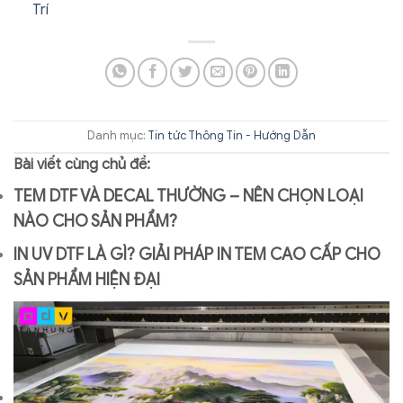
Trí
Danh mục:
Tin tức
Thông Tin - Hướng Dẫn
Bài viết cùng chủ đề:
TEM DTF VÀ DECAL THƯỜNG – NÊN CHỌN LOẠI
NÀO CHO SẢN PHẨM?
IN UV DTF LÀ GÌ? GIẢI PHÁP IN TEM CAO CẤP CHO
SẢN PHẨM HIỆN ĐẠI