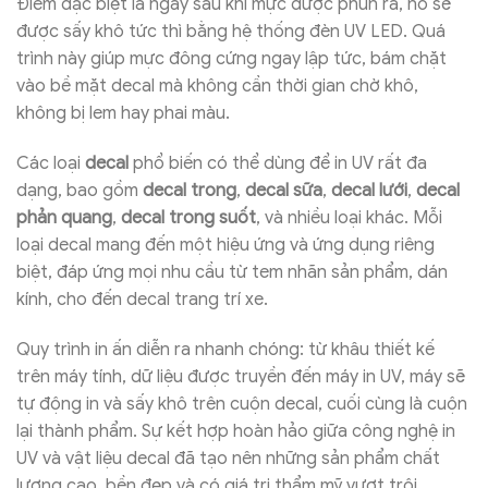
Điểm đặc biệt là ngay sau khi mực được phun ra, nó sẽ
được sấy khô tức thì bằng hệ thống đèn UV LED. Quá
trình này giúp mực đông cứng ngay lập tức, bám chặt
vào bề mặt decal mà không cần thời gian chờ khô,
không bị lem hay phai màu.
Các loại
decal
phổ biến có thể dùng để in UV rất đa
dạng, bao gồm
decal trong
,
decal sữa
,
decal lưới
,
decal
phản quang
,
decal trong suốt
, và nhiều loại khác. Mỗi
loại decal mang đến một hiệu ứng và ứng dụng riêng
biệt, đáp ứng mọi nhu cầu từ tem nhãn sản phẩm, dán
kính, cho đến decal trang trí xe.
Quy trình in ấn diễn ra nhanh chóng: từ khâu thiết kế
trên máy tính, dữ liệu được truyền đến máy in UV, máy sẽ
tự động in và sấy khô trên cuộn decal, cuối cùng là cuộn
lại thành phẩm. Sự kết hợp hoàn hảo giữa công nghệ in
UV và vật liệu decal đã tạo nên những sản phẩm chất
lượng cao, bền đẹp và có giá trị thẩm mỹ vượt trội.