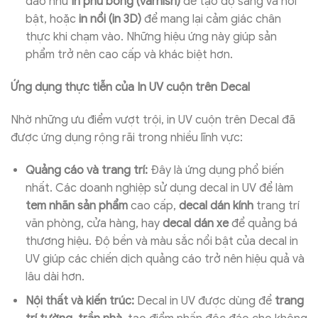
đáo như
in phủ bóng (varnish)
để tạo độ sáng và nổi
bật, hoặc
in nổi (in 3D)
để mang lại cảm giác chân
thực khi chạm vào. Những hiệu ứng này giúp sản
phẩm trở nên cao cấp và khác biệt hơn.
Ứng dụng thực tiễn của In UV cuộn trên Decal
Nhờ những ưu điểm vượt trội, in UV cuộn trên Decal đã
được ứng dụng rộng rãi trong nhiều lĩnh vực:
Quảng cáo và trang trí:
Đây là ứng dụng phổ biến
nhất. Các doanh nghiệp sử dụng decal in UV để làm
tem nhãn sản phẩm
cao cấp,
decal dán kính
trang trí
văn phòng, cửa hàng, hay
decal dán xe
để quảng bá
thương hiệu. Độ bền và màu sắc nổi bật của decal in
UV giúp các chiến dịch quảng cáo trở nên hiệu quả và
lâu dài hơn.
Nội thất và kiến trúc:
Decal in UV được dùng để
trang