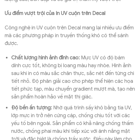
Ưu điểm vượt trội của In UV cuộn trên Decal
Công nghệ in UV cuộn trên Decal mang lại nhiều ưu điểm
mà các phương pháp in truyền thống khó có thể sánh
được.
Chất lượng hình ảnh đỉnh cao:
Mực UV có độ bám
dính cực tốt, không bị loang màu hay nhòe. Hình ảnh
sau khi in có màu sắc chân thực, sắc nét đến từng chi
tiết nhỏ. Độ phân giải cao cho phép thể hiện các họa
tiết phức tạp, màu chuyển gradient mượt mà, tạo nên
sản phẩm hoàn hảo về mặt thị giác.
Độ bền ấn tượng:
Nhờ quá trình sấy khô bằng tia UV,
lớp mực in trở nên cứng cáp, chống chịu tốt với các
yếu tố bên ngoài. Sản phẩm có khả năng chống thấm
nước, chống phai màu khi tiếp xúc với ánh nắng mặt
trời và đặc biệt là chống trầy xước. Điều này làm cho