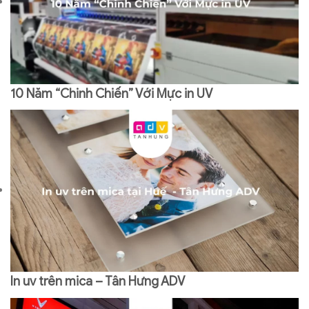
10 Năm “Chinh Chiến” Với Mực in UV
In uv trên mica – Tân Hưng ADV