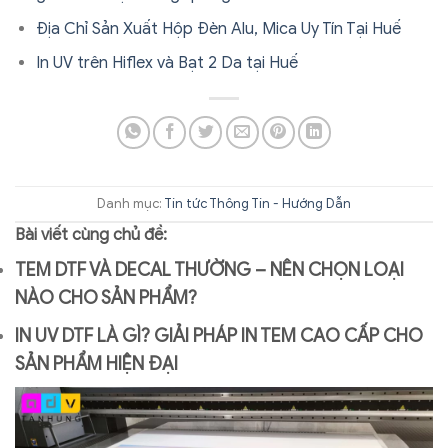
Địa Chỉ Sản Xuất Hộp Đèn Alu, Mica Uy Tín Tại Huế
In UV trên Hiflex và Bạt 2 Da tại Huế
Danh mục:
Tin tức
Thông Tin - Hướng Dẫn
Bài viết cùng chủ đề:
TEM DTF VÀ DECAL THƯỜNG – NÊN CHỌN LOẠI
NÀO CHO SẢN PHẨM?
IN UV DTF LÀ GÌ? GIẢI PHÁP IN TEM CAO CẤP CHO
SẢN PHẨM HIỆN ĐẠI