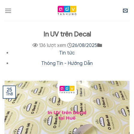
Skip
to
content
In UV trên Decal
136 lượt xem
26/08/2025
Tin tức
Thông Tin - Hướng Dẫn
25
Th8