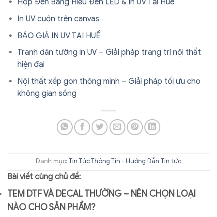
Hộp Đèn Bảng Hiệu Đèn LED & In UV Tại Huế
In UV cuộn trên canvas
BÁO GIÁ IN UV TẠI HUẾ
Tranh dán tường in UV – Giải pháp trang trí nội thất
hiện đại
Nội thất xếp gọn thông minh – Giải pháp tối ưu cho
không gian sống
Danh mục:
Tin Tức
Thông Tin - Hướng Dẫn
Tin tức
Bài viết cùng chủ đề:
TEM DTF VÀ DECAL THƯỜNG – NÊN CHỌN LOẠI
NÀO CHO SẢN PHẨM?