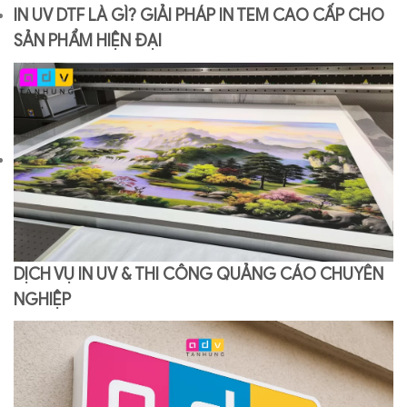
IN UV DTF LÀ GÌ? GIẢI PHÁP IN TEM CAO CẤP CHO
SẢN PHẨM HIỆN ĐẠI
DỊCH VỤ IN UV & THI CÔNG QUẢNG CÁO CHUYÊN
NGHIỆP