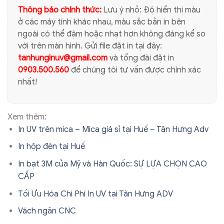
Thông báo chính thức:
Lưu ý nhỏ: Độ hiển thị màu
ở các máy tính khác nhau, màu sắc bản in bên
ngoài có thể đậm hoặc nhạt hơn không đáng kể so
với trên màn hình. Gửi file đặt in tại đây:
tanhunginuv@gmail.com
và tổng đài đặt in
0903.500.560
để chúng tôi tư vấn được chính xác
nhất!
Xem thêm:
In UV trên mica – Mica giá sỉ tại Huế – Tân Hưng Adv
In hộp đèn tại Huế
In bạt 3M của Mỹ và Hàn Quốc: SỰ LỰA CHỌN CAO
CẤP
Tối Ưu Hóa Chi Phí In UV tại Tân Hưng ADV
Vách ngăn CNC