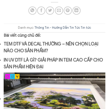
Danh mục:
Thông Tin - Hướng Dẫn
Tin Tức
Tin tức
Bài viết cùng chủ đề:
TEM DTF VÀ DECAL THƯỜNG – NÊN CHỌN LOẠI
NÀO CHO SẢN PHẨM?
IN UV DTF LÀ GÌ? GIẢI PHÁP IN TEM CAO CẤP CHO
SẢN PHẨM HIỆN ĐẠI