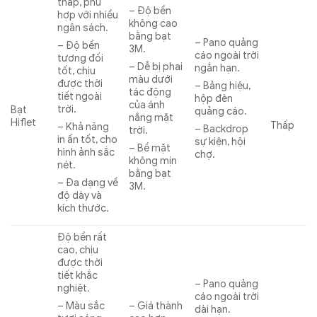
thấp, phù
– Độ bền
hợp với nhiều
không cao
ngân sách.
bằng bạt
– Pano quảng
– Độ bền
3M.
cáo ngoài trời
tương đối
– Dễ bị phai
ngắn hạn.
tốt, chịu
màu dưới
được thời
– Bảng hiệu,
tác động
tiết ngoài
hộp đèn
của ánh
trời.
Bạt
quảng cáo.
nắng mặt
Hiflet
Thấp
– Khả năng
– Backdrop
trời.
in ấn tốt, cho
sự kiện, hội
– Bề mặt
hình ảnh sắc
chợ.
không mịn
nét.
bằng bạt
– Đa dạng về
3M.
độ dày và
kích thước.
Độ bền rất
cao, chịu
được thời
tiết khắc
– Pano quảng
nghiệt.
cáo ngoài trời
– Giá thành
– Màu sắc
dài hạn.