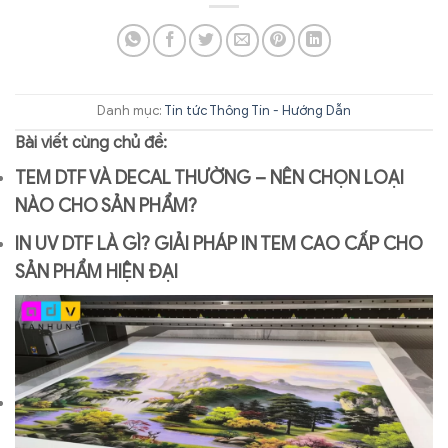
Danh mục:
Tin tức
Thông Tin - Hướng Dẫn
Bài viết cùng chủ đề:
TEM DTF VÀ DECAL THƯỜNG – NÊN CHỌN LOẠI
NÀO CHO SẢN PHẨM?
IN UV DTF LÀ GÌ? GIẢI PHÁP IN TEM CAO CẤP CHO
SẢN PHẨM HIỆN ĐẠI