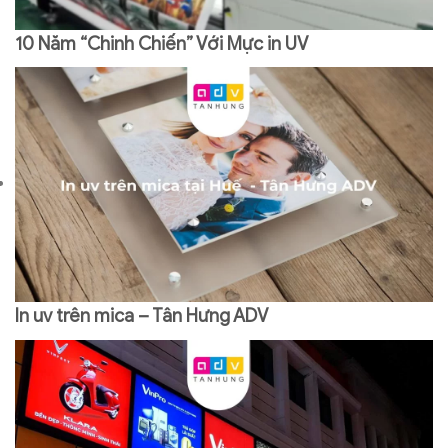
10 Năm “Chinh Chiến” Với Mực in UV
In uv trên mica – Tân Hưng ADV