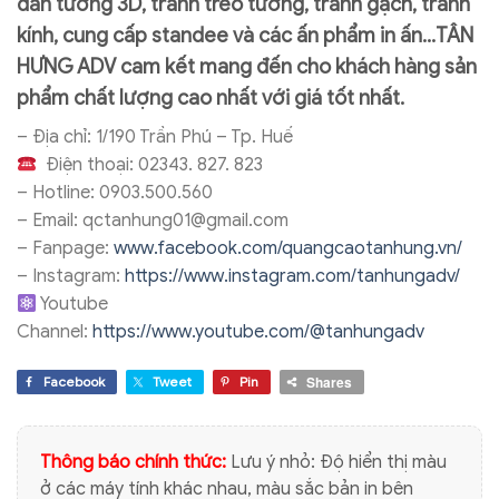
dán tường 3D, tranh treo tường, tranh gạch, tranh
kính, cung cấp standee và các ấn phẩm in ấn…
TÂN
HƯNG ADV
cam kết mang đến cho khách hàng sản
phẩm chất lượng cao nhất với giá tốt nhất.
–
Địa chỉ: 1/190 Trần Phú – Tp. Huế
Điện thoại: 02343. 827. 823
–
Hotline: 0903.500.560
–
Email: qctanhung01@gmail.com
–
Fanpage:
www.facebook.com/quangcaotanhung.vn/
–
Instagram:
https://www.instagram.com/tanhungadv/
Youtube
Channel:
https://www.youtube.com/@tanhungadv
Shares
Facebook
Tweet
Pin
Thông báo chính thức:
Lưu ý nhỏ: Độ hiển thị màu
ở các máy tính khác nhau, màu sắc bản in bên