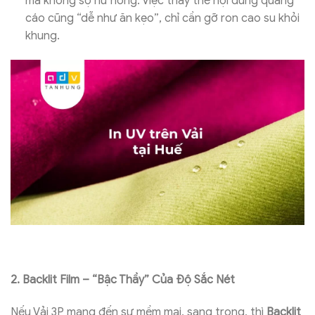
mà không sợ hư hỏng. Việc thay thế nội dung quảng
cáo cũng “dễ như ăn kẹo”, chỉ cần gỡ ron cao su khỏi
khung.
2. Backlit Film – “Bậc Thầy” Của Độ Sắc Nét
Nếu Vải 3P mang đến sự mềm mại, sang trọng, thì
Backlit