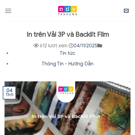
Skip
to
content
In trên Vải 3P và Backlit Film
612 lượt xem
04/11/2025
Tin tức
Thông Tin - Hướng Dẫn
04
Th11