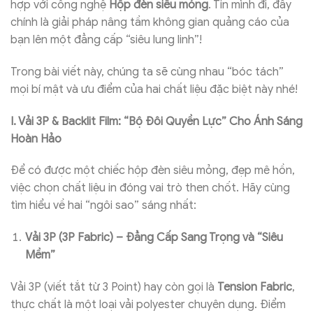
hợp với công nghệ
Hộp đèn siêu mỏng
. Tin mình đi, đây
chính là giải pháp nâng tầm không gian quảng cáo của
bạn lên một đẳng cấp “siêu lung linh”!
Trong bài viết này, chúng ta sẽ cùng nhau “bóc tách”
mọi bí mật và ưu điểm của hai chất liệu đặc biệt này nhé!
I. Vải 3P & Backlit Film: “Bộ Đôi Quyền Lực” Cho Ánh Sáng
Hoàn Hảo
Để có được một chiếc hộp đèn siêu mỏng, đẹp mê hồn,
việc chọn chất liệu in đóng vai trò then chốt. Hãy cùng
tìm hiểu về hai “ngôi sao” sáng nhất:
Vải 3P (3P Fabric) – Đẳng Cấp Sang Trọng và “Siêu
Mềm”
Vải 3P (viết tắt từ 3 Point) hay còn gọi là
Tension Fabric
,
thực chất là một loại vải polyester chuyên dụng. Điểm