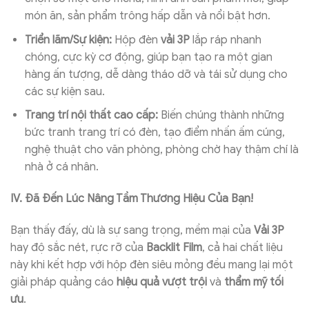
món ăn, sản phẩm trông hấp dẫn và nổi bật hơn.
Triển lãm/Sự kiện:
Hộp đèn
vải 3P
lắp ráp nhanh
chóng, cực kỳ cơ động, giúp bạn tạo ra một gian
hàng ấn tượng, dễ dàng tháo dỡ và tái sử dụng cho
các sự kiện sau.
Trang trí nội thất cao cấp:
Biến chúng thành những
bức tranh trang trí có đèn, tạo điểm nhấn ấm cúng,
nghệ thuật cho văn phòng, phòng chờ hay thậm chí là
nhà ở cá nhân.
IV. Đã Đến Lúc Nâng Tầm Thương Hiệu Của Bạn!
Bạn thấy đấy, dù là sự sang trọng, mềm mại của
Vải 3P
hay độ sắc nét, rực rỡ của
Backlit Film
, cả hai chất liệu
này khi kết hợp với hộp đèn siêu mỏng đều mang lại một
giải pháp quảng cáo
hiệu quả vượt trội
và
thẩm mỹ tối
ưu
.