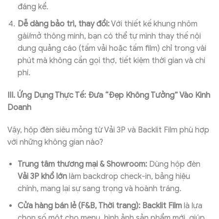
đáng kể.
Dễ dàng bảo trì, thay đổi:
Với thiết kế khung nhôm
gài/mở thông minh, bạn có thể tự mình thay thế nội
dung quảng cáo (tấm vải hoặc tấm film) chỉ trong vài
phút mà không cần gọi thợ, tiết kiệm thời gian và chi
phí.
III. Ứng Dụng Thực Tế: Đưa “Đẹp Không Tưởng” Vào Kinh
Doanh
Vậy, hộp đèn siêu mỏng từ Vải 3P và Backlit Film phù hợp
với những không gian nào?
Trung tâm thương mại & Showroom:
Dùng hộp đèn
Vải 3P khổ lớn
làm backdrop check-in, bảng hiệu
chính, mang lại sự sang trọng và hoành tráng.
Cửa hàng bán lẻ (F&B, Thời trang):
Backlit Film
là lựa
chọn số một cho menu, hình ảnh sản phẩm mới, giúp