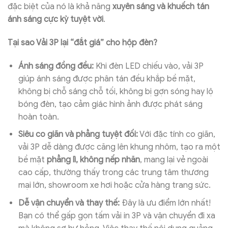
đặc biệt của nó là khả năng
xuyên sáng và khuếch tán
ánh sáng cực kỳ tuyệt vời
.
Tại sao Vải 3P lại “đắt giá” cho hộp đèn?
Ánh sáng đồng đều:
Khi đèn LED chiếu vào, vải 3P
giúp ánh sáng được phân tán đều khắp bề mặt,
không bị chỗ sáng chỗ tối, không bị gợn sóng hay lộ
bóng đèn, tạo cảm giác hình ảnh được phát sáng
hoàn toàn.
Siêu co giãn và phẳng tuyệt đối:
Với đặc tính co giãn,
vải 3P dễ dàng được căng lên khung nhôm, tạo ra một
bề mặt
phẳng lì, không nếp nhăn
, mang lại vẻ ngoài
cao cấp, thường thấy trong các trung tâm thương
mại lớn, showroom xe hơi hoặc cửa hàng trang sức.
Dễ vận chuyển và thay thế:
Đây là ưu điểm lớn nhất!
Bạn có thể gấp gọn tấm vải in 3P và vận chuyển đi xa