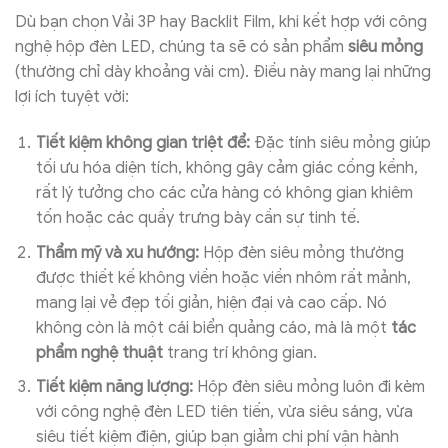
Dù bạn chọn Vải 3P hay Backlit Film, khi kết hợp với công
nghệ hộp đèn LED, chúng ta sẽ có sản phẩm
siêu mỏng
(thường chỉ dày khoảng vài cm). Điều này mang lại những
lợi ích tuyệt vời:
Tiết kiệm không gian triệt để:
Đặc tính siêu mỏng giúp
tối ưu hóa diện tích, không gây cảm giác cồng kềnh,
rất lý tưởng cho các cửa hàng có không gian khiêm
tốn hoặc các quầy trưng bày cần sự tinh tế.
Thẩm mỹ và xu hướng:
Hộp đèn siêu mỏng thường
được thiết kế không viền hoặc viền nhôm rất mảnh,
mang lại vẻ đẹp tối giản, hiện đại và cao cấp. Nó
không còn là một cái biển quảng cáo, mà là một
tác
phẩm nghệ thuật
trang trí không gian.
Tiết kiệm năng lượng:
Hộp đèn siêu mỏng luôn đi kèm
với công nghệ đèn LED tiên tiến, vừa siêu sáng, vừa
siêu tiết kiệm điện, giúp bạn giảm chi phí vận hành