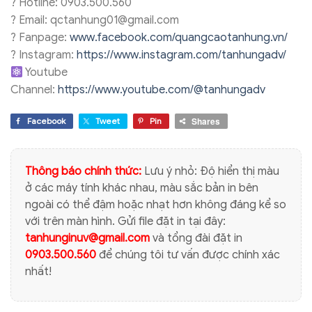
?
Hotline: 0903.500.560
?
Email: qctanhung01@gmail.com
?
Fanpage:
www.facebook.com/quangcaotanhung.vn/
?
Instagram:
https://www.instagram.com/tanhungadv/
Youtube
Channel:
https://www.youtube.com/@tanhungadv
Shares
Facebook
Tweet
Pin
Thông báo chính thức:
Lưu ý nhỏ: Độ hiển thị màu
ở các máy tính khác nhau, màu sắc bản in bên
ngoài có thể đậm hoặc nhạt hơn không đáng kể so
với trên màn hình. Gửi file đặt in tại đây:
tanhunginuv@gmail.com
và tổng đài đặt in
0903.500.560
để chúng tôi tư vấn được chính xác
nhất!