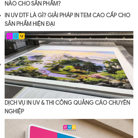
NÀO CHO SẢN PHẨM?
IN UV DTF LÀ GÌ? GIẢI PHÁP IN TEM CAO CẤP CHO
SẢN PHẨM HIỆN ĐẠI
DỊCH VỤ IN UV & THI CÔNG QUẢNG CÁO CHUYÊN
NGHIỆP