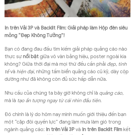
In trên Vải 3P và Backlit Film: Giải pháp làm Hộp đèn siêu
mỏng “Đẹp Không Tưởng”!
Bạn có đang đau đầu tìm kiếm giải pháp quảng cáo nào
thực sự
nổi bật
giữa vô vàn bảng hiệu, poster ngoài kia
không? Giữa thời đại mà mọi thứ đều cần phải
đẹp
,
tinh
tế
và
hiện đại
, những tấm biển quảng cáo cũ kỹ, dày cộp
dường như đã không còn đủ sức hấp dẫn nữa.
Nhu cầu của chúng ta bây giờ không chỉ là
quảng cáo
,
mà là
tạo ấn tượng ngay từ cái nhìn đầu tiên
.
Đó chính là lý do hôm nay mình muốn giới thiệu đến bạn
một “cặp đôi quyền lực” đang làm mưa làm gió trong
ngành quảng cáo:
In trên Vải 3P
và
In trên Backlit Film
kết