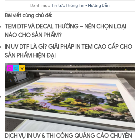
Danh mục:
Tin tức
Thông Tin - Hướng Dẫn
Bài viết cùng chủ đề:
TEM DTF VÀ DECAL THƯỜNG – NÊN CHỌN LOẠI
NÀO CHO SẢN PHẨM?
IN UV DTF LÀ GÌ? GIẢI PHÁP IN TEM CAO CẤP CHO
SẢN PHẨM HIỆN ĐẠI
DỊCH VỤ IN UV & THI CÔNG QUẢNG CÁO CHUYÊN