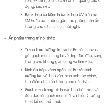
formex để tạo ra các ấn phẩm quảng cáo di
động, sắc nét.
Backdrop sự kiện
:
In backdrop UV
trên bạt
3M hoặc bạt không gân, tạo phông nền ấn
tượng cho các sự kiện, hội nghị.
Ấn phẩm trang trí nội thất:
Tranh treo tường
:
In tranh UV
trên canvas,
gỗ, gạch men mang lại vẻ đẹp độc đáo, sang
trọng cho không gian sống và làm việc.
Kính ốp bếp, vách ngăn
:
In UV trên kính
cường lực
với hoa văn, hình ảnh tùy chỉnh,
tạo điểm nhấn ấn tượng cho nội thất.
Gạch men trang trí
: In các họa tiết, hoa văn
độc đáo lên gạch men, mở ra nhiều ý tưởng
thiết kế nội thất mới.