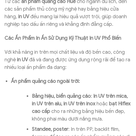
Từ các
ấn phẩm quảng cáo Huế
cho ngành du lịch, đến
các sản phẩm thủ công mỹ nghệ hay bảng hiệu cửa
hàng,
in UV
đều mang lại hiệu quả vượt trội, giúp doanh
nghiệp tạo dấu ấn riêng và khẳng định đẳng cấp.
Các Ấn Phẩm In Ấn Sử Dụng Kỹ Thuật In UV Phổ Biến
Với khả năng in trên mọi chất liệu và độ bền cao, công
nghệ
in UV
đã và đang được ứng dụng rộng rãi để tạo ra
nhiều loại ấn phẩm đa dạng:
Ấn phẩm quảng cáo ngoài trời:
Bảng hiệu, biển quảng cáo
:
In UV trên mica,
in UV trên alu, in UV trên inox
hoặc
bạt Hiflex
cao cấp
cho ra những bảng hiệu bền đẹp,
không phai màu dưới nắng mưa.
Standee, poster
: In trên PP, backlit film,