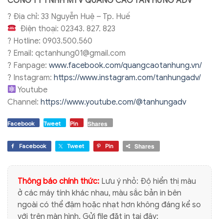
CÔNG TY TNHH
MTV QUẢNG CÁO TÂN HƯNG ADV
?
Địa chỉ: 33 Nguyễn Huệ – Tp. Huế
Điện thoại: 02343. 827. 823
?
Hotline: 0903.500.560
?
Email: qctanhung01@gmail.com
?
Fanpage:
www.facebook.com/quangcaotanhung.vn/
?
Instagram:
https://www.instagram.com/tanhungadv/
Youtube
Channel:
https://www.youtube.com/@tanhungadv
Shares
Facebook
Tweet
Pin
Shares
Facebook
Tweet
Pin
Thông báo chính thức:
Lưu ý nhỏ: Độ hiển thị màu
ở các máy tính khác nhau, màu sắc bản in bên
ngoài có thể đậm hoặc nhạt hơn không đáng kể so
với trên màn hình. Gửi file đặt in tại đây: