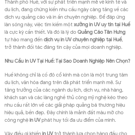
Thành phố Huế, với sự phát triển mạnh mẽ về kinh tế và
du lịch, đang chứng kiến nhu cầu ngày càng tăng về các
dịch vụ quảng cáo và in ấn chuyên nghiệp. Để đáp ứng
làn sóng này, việc tìm kiếm một
xưởng in UV uy tín tại Huế
là cực kỳ cần thiết. Và đó là lý do
Quảng Cáo Tân Hưng
tự hào mang đến
dịch vụ in UV chuyên nghiệp tại Huế
,
trở thành đối tác đáng tin cậy của mọi doanh nghiệp.
Nhu Cầu In UV Tại Huế: Tại Sao Doanh Nghiệp Nên Chọn?
Huế không chỉ là cố đô cổ kính mà còn là một trung tâm
du lịch, văn hóa đang trên đà phát triển mạnh mẽ. Sự
tăng trưởng của các ngành du lịch, dịch vụ, nhà hàng,
khách sạn và các làng nghề thủ công mỹ nghệ kéo theo
nhu cầu rất lớn về các giải pháp quảng bá thương hiệu
hiệu quả, bền đẹp. Đây chính là mảnh đất màu mỡ cho
công nghệ
in UV
phát huy tối đa ưu điểm của mình.
Vậy điều gì khiến
in UV
trở thành lựa chọn hàng đầu cho