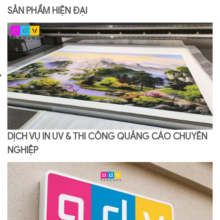
SẢN PHẨM HIỆN ĐẠI
DỊCH VỤ IN UV & THI CÔNG QUẢNG CÁO CHUYÊN
NGHIỆP