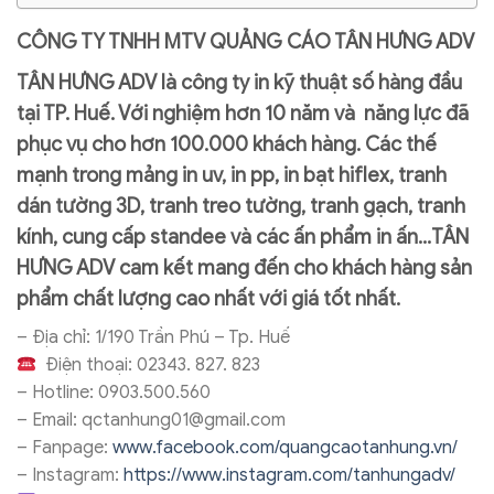
CÔNG TY TNHH
MTV QUẢNG CÁO TÂN HƯNG ADV
TÂN HƯNG ADV
là công ty in kỹ thuật số hàng đầu
tại TP. Huế. Với nghiệm hơn 10 năm và năng lực đã
phục vụ cho hơn 100.000 khách hàng. Các thế
mạnh trong mảng in uv, in pp, in bạt hiflex, tranh
dán tường 3D, tranh treo tường, tranh gạch, tranh
kính, cung cấp standee và các ấn phẩm in ấn…
TÂN
HƯNG ADV
cam kết mang đến cho khách hàng sản
phẩm chất lượng cao nhất với giá tốt nhất.
–
Địa chỉ: 1/190 Trần Phú – Tp. Huế
Điện thoại: 02343. 827. 823
–
Hotline: 0903.500.560
–
Email: qctanhung01@gmail.com
–
Fanpage:
www.facebook.com/quangcaotanhung.vn/
–
Instagram:
https://www.instagram.com/tanhungadv/